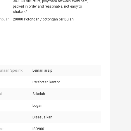
<i>1.KD structure, polyfoam between every part,
packed in order and reasonable, not easy to
shake.</
mpuan:
20000 Potongan / potongan per Bulan
naan Spesifik:
Lemari arsip
Perabotan kantor
i:
Sekolah
:
Logam
:
Disesuaikan
at:
ISO9001