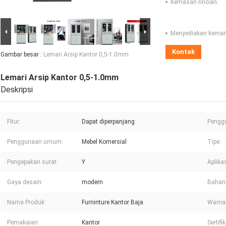
Kemasan rincian:
Menyediakan kema
Kontak
Gambar besar :
Lemari Arsip Kantor 0,5-1.0mm
Lemari Arsip Kantor 0,5-1.0mm
Deskripsi
Fitur:
Dapat diperpanjang
Penggu
Penggunaan umum:
Mebel Komersial
Tipe:
Pengepakan surat:
Y
Aplikas
Gaya desain:
modern
Bahan
Nama Produk:
Furninture Kantor Baja
Warna
Pemakaian:
Kantor
Sertifik