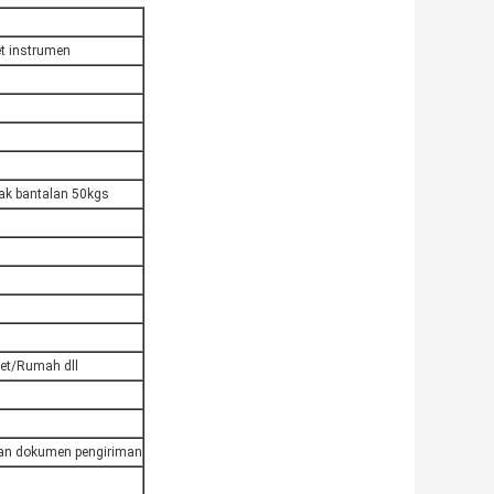
et instrumen
rak bantalan 50kgs
ket/Rumah dll
nan dokumen pengiriman