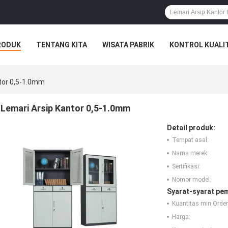
RODUK
TENTANG KITA
WISATA PABRIK
KONTROL KUALI
tor 0,5-1.0mm
Lemari Arsip Kantor 0,5-1.0mm
Detail produk:
Tempat asal:
Nama merek:
Sertifikasi:
Nomor model:
Syarat-syarat pe
Kuantitas min Order
Harga: