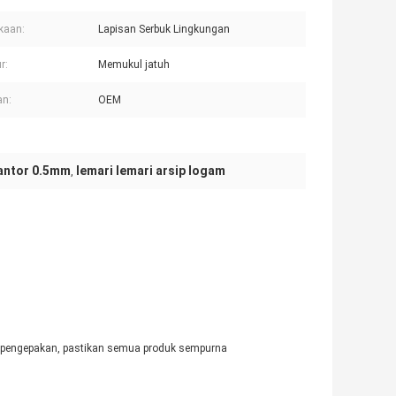
kaan:
Lapisan Serbuk Lingkungan
r:
Memukul jatuh
an:
OEM
Kantor 0.5mm
lemari lemari arsip logam
,
m pengepakan, pastikan semua produk sempurna