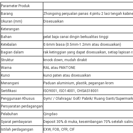
Parameter Produk
Barang
Zhongxing penjualan panas 4 pintu 2 laci tengah kabin
Ukuran (mm)
Disesuaikan
Keterangan
Bahan
pelat baja canai dingin berkualitas tinggi
Ketebalan
0.6mm biasa (0.5mm-1.2mm atau disesuaikan)
Bagian dalam
rak ketinggian yang dapat disesuaikan, setiap lapisan 
Struktur
knock down, mudah dirakit
Warna
RAL atau PANTONE
Kunci
kunci paten atau disesuaikan
Menangani
Paduan aluminium, plastik, pegangan krom
Sertifikasi
ISO9001, ISO14001, OHSAS18001
Penggunaan Khusus
Gym/ / Olahraga/ Golf/ Pabrik/ Ruang Ganti/Supermar
Persyaratan perdagangan
Pelabuhan
Qingdao
Syarat pembayaran
Deposit 30% di muka, keseimbangan 70% setelah sali
Istilah perdagangan
EXW, FOB, CFR, CIF