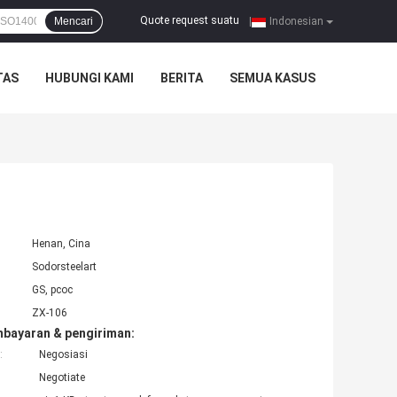
Quote request suatu
Mencari
|
Indonesian
TAS
HUBUNGI KAMI
BERITA
SEMUA KASUS
Henan, Cina
Sodorsteelart
GS, pcoc
ZX-106
mbayaran & pengiriman:
:
Negosiasi
Negotiate