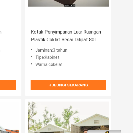
h
Kotak Penyimpanan Luar Ruangan
Plastik Coklat Besar Dilipat 80L
 Luar
n
Jaminan:3 tahun
Tipe:Kabinet
Warna:cokelat
HUBUNGI SEKARANG