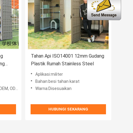
ng
Tahan Api ISO14001 12mm Gudang
ang
Plastik Rumah Stainless Steel
uangan
Aplikasi:militer
Bahan:besi tahan karat
 ODM, OBM
Warna:Disesuaikan
HUBUNGI SEKARANG