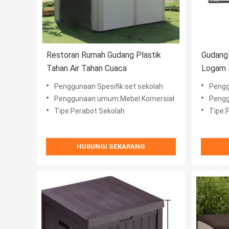
Restoran Rumah Gudang Plastik
Gudang 
Tahan Air Tahan Cuaca
Logam 4
Penggunaan Spesifik:set sekolah
Pengg
Penggunaan umum:Mebel Komersial
Pengg
Tipe:Perabot Sekolah
Tipe:
HUBUNGI SEKARANG