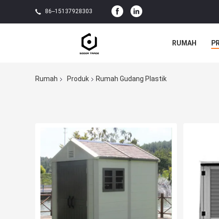
86--15137928303
RUMAH
P
Rumah
Produk
Rumah Gudang Plastik