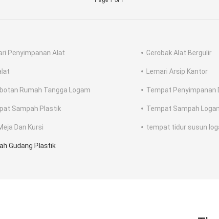
Page 1 of 1
ri Penyimpanan Alat
Gerobak Alat Bergulir
alat
Lemari Arsip Kantor
botan Rumah Tangga Logam
Tempat Penyimpanan D
at Sampah Plastik
Tempat Sampah Loga
Meja Dan Kursi
tempat tidur susun lo
h Gudang Plastik