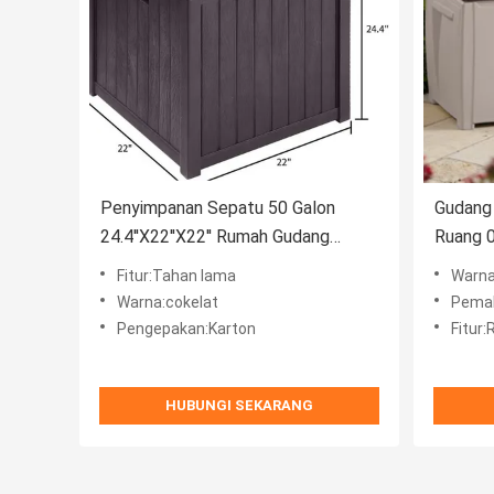
Penyimpanan Sepatu 50 Galon
Gudang
24.4''X22''X22'' Rumah Gudang
Ruang 
Plastik
Fitur:Tahan lama
Warna
Warna:cokelat
Pemak
Pengepakan:Karton
Fitur
HUBUNGI SEKARANG