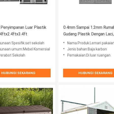
Penyimpanan Luar Plastik
0.4mm Sampai 1.2mm Ruma
ftx2.4ftx3.4ft
Gudang Plastik Dengan Laci,
Gudang Penyimpanan Plastik
unaan Spesifik:set sekolah
Nama Produk:Lemari pakaia
Ruangan Besar
unaan umum:Mebel Komersial
Jenis bahan:Baja karbon
Perabot Sekolah
Pemakaian:Di luar ruangan
HUBUNGI SEKARANG
HUBUNGI SEKARANG