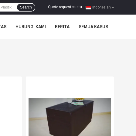
Quote request suatu
Search
|
Indonesian
TAS
HUBUNGI KAMI
BERITA
SEMUA KASUS