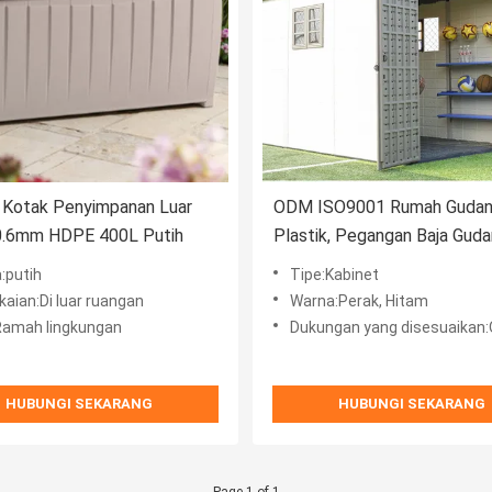
 Kotak Penyimpanan Luar
ODM ISO9001 Rumah Guda
0.6mm HDPE 400L Putih
Plastik, Pegangan Baja Gud
Penyimpanan Plastik Luar R
:putih
Tipe:Kabinet
Besar
aian:Di luar ruangan
Warna:Perak, Hitam
:Ramah lingkungan
Dukungan yang disesuaikan:OEM,
HUBUNGI SEKARANG
HUBUNGI SEKARANG