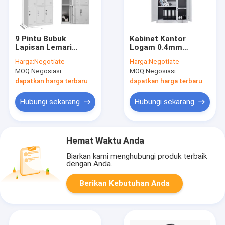
9 Pintu Bubuk
Kabinet Kantor
Lapisan Lemari
Logam 0.4mm
Penyimpanan Loker
Sampai 1.2mm 5
Harga:
Negotiate
Harga:
Negotiate
Logam ISO9001
Pintu Modern
MOQ:
Negosiasi
MOQ:
Negosiasi
dapatkan harga terbaru
dapatkan harga terbaru
Hubungi sekarang
Hubungi sekarang
Hemat Waktu Anda
Biarkan kami menghubungi produk terbaik
dengan Anda.
Berikan Kebutuhan Anda