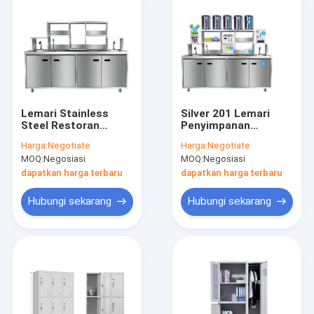
Lemari Stainless
Silver 201 Lemari
Steel Restoran
Penyimpanan
Lapisan Ganda
Stainless Steel ASUS
Harga:
Negotiate
Harga:
Negotiate
Logam
MOQ:
Negosiasi
MOQ:
Negosiasi
dapatkan harga terbaru
dapatkan harga terbaru
Hubungi sekarang
Hubungi sekarang