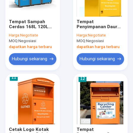
Tempat Sampah
Tempat
Cerdas 168L 120L
Penyimpanan Daur
80L Tenaga Surya
Ulang Gembok
Harga:
Negotiate
Harga:
Negotiate
Donasi Kuning Tebal
MOQ:
Negosiasi
MOQ:
Negosiasi
2mm
dapatkan harga terbaru
dapatkan harga terbaru
Hubungi sekarang
Hubungi sekarang
Rumah
Produk
Tentang kita
Cetak Logo Kotak
Tempat