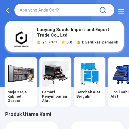
Luoyang Suode Import and Export
Trade Co., Ltd.
21
5.0
Diverifikasi pemasok
YEARS
Meja Kerja
Lemari
Gerobak Alat
Troli Kab
Kabinet
Penyimpanan
Bergulir
Alat
Garasi
Alat
Produk Utama Kami