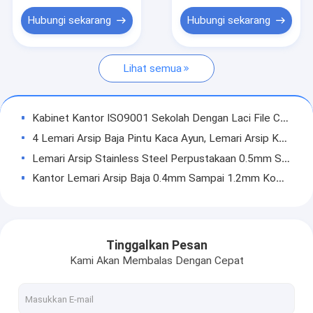
Set alat
Hubungi sekarang
Hubungi sekarang
Lemari Arsip Kantor
Lihat semua
Lemari Penyimpanan Loker Logam
Tempat Penyimpanan Daur Ulang
Kabinet Kantor ISO9001 Sekolah Dengan Laci File Cold Rolled Steel
Tempat Sampah Pintar
4 Lemari Arsip Baja Pintu Kaca Ayun, Lemari Arsip Kantor yang Dapat Diperpanjang
Lemari Arsip Stainless Steel Perpustakaan 0.5mm Sampai 1.2mm
Toilet Portabel
Kantor Lemari Arsip Baja 0.4mm Sampai 1.2mm Komersial
Rumah Gudang Plastik
Lemari Arsip Baja 0,5-1.2mm
Lemari Penyimpanan File Kantor ISO9001
Lemari Arsip Pedestal Ponsel 3 Laci
Tinggalkan Pesan
Lemari Arsip Kantor 4 Laci Modern 0.4mm Sampai 1.2mm
Kami Akan Membalas Dengan Cepat
0.5mm Sampai 1.0mm 2 Laci Lemari Arsip Logam Dengan Kunci
Lemari Arsip Kantor ISO9001 Pintu Pendek 42''X26''X59''