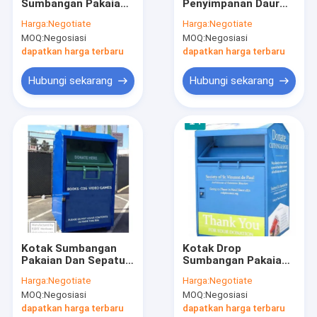
Sumbangan Pakaian
Penyimpanan Daur
Wisata pabrik
Lama Tebal 1mm
Ulang Berkelanjutan
Harga:
Negotiate
Harga:
Negotiate
Tebal
Iso 9001 Warna
MOQ:
Negosiasi
MOQ:
Negosiasi
Disesuaikan
Kontrol kualitas
dapatkan harga terbaru
dapatkan harga terbaru
Hubungi kami
Hubungi sekarang
Hubungi sekarang
Berita
Semua Kasus
Meja Kerja Kabinet Garasi
Lemari Penyimpanan Alat
Kotak Sumbangan
Kotak Drop
Pakaian Dan Sepatu
Sumbangan Pakaian
Gerobak Alat Bergulir
Standing Pressing
Tinggi 1,7m Untuk
Harga:
Negotiate
Harga:
Negotiate
Untuk Luar Ruangan
Pakaian Koleksi Amal
Troli Kabinet Alat
MOQ:
Negosiasi
MOQ:
Negosiasi
dapatkan harga terbaru
dapatkan harga terbaru