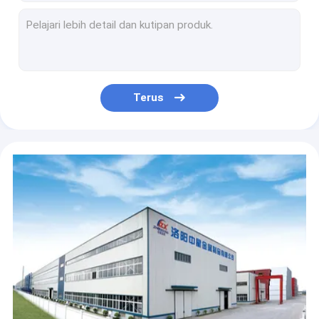
Mencetak Warna Lemari Penyimpanan File 1mm Dengan Pintu Kaca
0.6mm 4 Pintu Lemari Arsip Kantor Dengan 2 Laci Tengah
2 Laci 1.2mm Lemari Arsip Pintu Ganda Lapisan Serbuk Halus ISO14001
Besi 0.5mm Sampai 1.0mm Lemari Arsip Kantor ISO14001
Stainless Steel OEM 3 Laci Lemari Arsip Vertikal, Lemari Arsip Lateral Komersial
Terus
Mobile Alas 3 Laci Lemari Arsip Kantor Dengan Roda
Lipat Logam 0.5mm 2 Laci Lemari Arsip Tahan Api
Lemari Arsip Perabot Kantor 0.5mm Sampai 1.0mm Tahan Api
Lemari Arsip Baja Komersial 3 Laci Pintu Kaca Stainless Steel
Kabinet Kantor Stainless Steel Bergerak 3 Laci