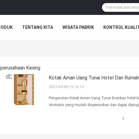
RODUK
TENTANG KITA
WISATA PABRIK
KONTROL KUALI
perusahaan Kasing
Kotak Aman Uang Tunai Hotel Dan Rumah D
2021-09-08 15:16:13
Pengenalan Kotak Aman Uang Tunai Brankas hotel key
otomatis yang mudah dioperasikan dan dapat diprog
Pembukaan/penguncian bermotor dengan 2 baut: 19mm
1