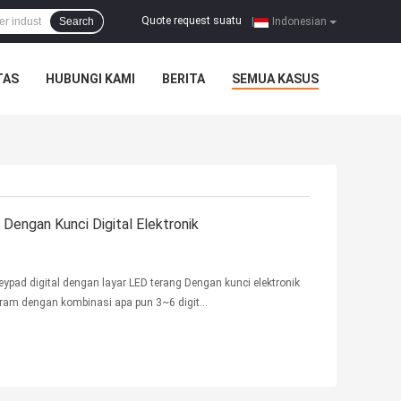
Quote request suatu
Search
|
Indonesian
TAS
HUBUNGI KAMI
BERITA
SEMUA KASUS
engan Kunci Digital Elektronik
pad digital dengan layar LED terang Dengan kunci elektronik
ram dengan kombinasi apa pun 3~6 digit
 (diameter), terbuka secara otomatis dengan pegas ...