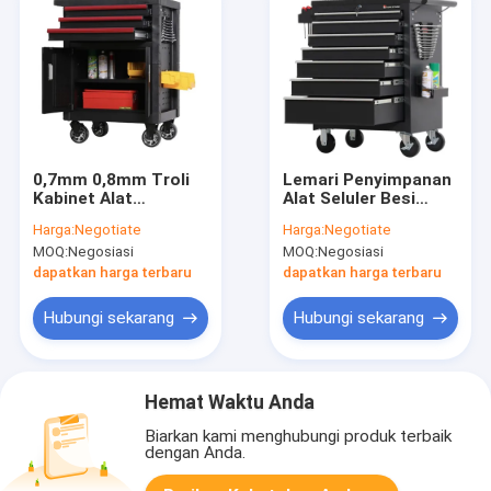
0,7mm 0,8mm Troli
Lemari Penyimpanan
Kabinet Alat
Alat Seluler Besi
Bergerak, Bengkel
Portabel
Harga:
Negotiate
Harga:
Negotiate
Alat Seluler Meja
10x23x50cm
MOQ:
Negosiasi
MOQ:
Negosiasi
Kerja Dada
dapatkan harga terbaru
dapatkan harga terbaru
Hubungi sekarang
Hubungi sekarang
Hemat Waktu Anda
Biarkan kami menghubungi produk terbaik
dengan Anda.