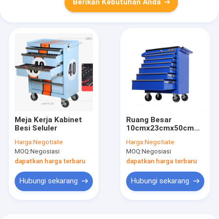
Berikan Kebutuhan Anda
Meja Kerja Kabinet
Ruang Besar
Besi Seluler
10cmx23cmx50cm
Lemari Penyimpanan
Harga:
Negotiate
Harga:
Negotiate
Alat Logam
MOQ:
Negosiasi
MOQ:
Negosiasi
dapatkan harga terbaru
dapatkan harga terbaru
Hubungi sekarang
Hubungi sekarang