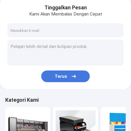
Tinggalkan Pesan
Kami Akan Membalas Dengan Cepat
Terus
Rumah
Kategori Kami
Produk
Tentang kita