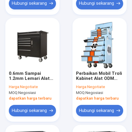
Hubungi sekarang
Hubungi sekarang
0.6mm Sampai
Perbaikan Mobil Troli
1.2mm Lemari Alat
Kabinet Alat ODM
Seluler, Lemari
Portabel Bergerak
Harga:
Negotiate
Harga:
Negotiate
Penyimpanan Baja
MOQ:
Negosiasi
MOQ:
Negosiasi
Tugas Berat ODM
dapatkan harga terbaru
dapatkan harga terbaru
Hubungi sekarang
Hubungi sekarang