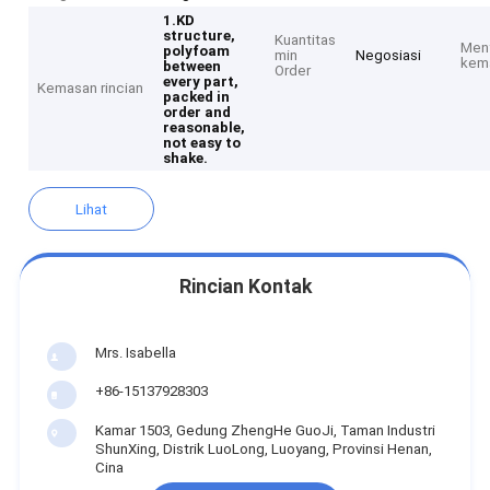
1.KD
structure,
Kuantitas
Men
polyfoam
min
Negosiasi
kem
between
Order
every part,
Kemasan rincian
packed in
order and
reasonable,
not easy to
shake.
Lihat
Lebih
Rincian Kontak
Mrs. Isabella
+86-15137928303
Kamar 1503, Gedung ZhengHe GuoJi, Taman Industri
ShunXing, Distrik LuoLong, Luoyang, Provinsi Henan,
Cina