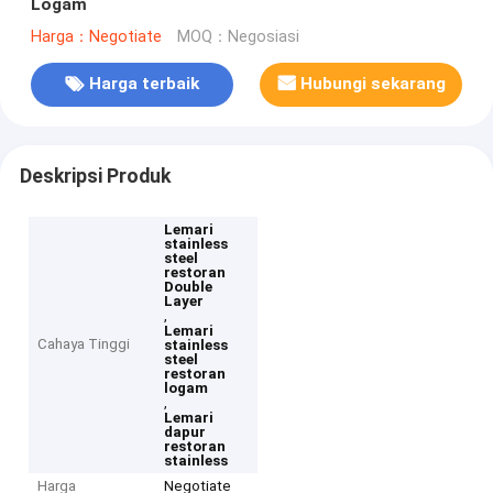
Logam
Harga：Negotiate
MOQ：Negosiasi
Harga terbaik
Hubungi sekarang
Deskripsi Produk
Lemari
stainless
steel
restoran
Double
Layer
,
Lemari
Cahaya Tinggi
stainless
steel
restoran
logam
,
Lemari
dapur
restoran
stainless
Harga
Negotiate