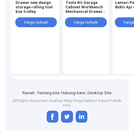
Drawer new design
Tools Kit Garage
Lemari P
storage rolling tool
Cabinet Workbench
Bukti Api
box trolley
Mechanical Drawer
Spare Parts Cabinet
Harga terbaik
Harga terbaik
Harga
Rumah
Tentang kita
Hubungi kami
Desktop Site
Rumah
All Rights Reserved. Kualitas
Meja Kerja Kabinet Garasi
Pabrik
cina.
Produk
Tentang kita