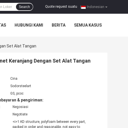
Quote request suatu
Search
|
Indonesian
TAS
HUBUNGI KAMI
BERITA
SEMUA KASUS
gan Set Alat Tangan
inet Keranjang Dengan Set Alat Tangan
Cina
Sodorsteelart
GS, pcoc
mbayaran & pengiriman:
:
Negosiasi
Negotiate
<i>1.KD structure, polyfoam between every part,
packed in order and reasonable, not easy to