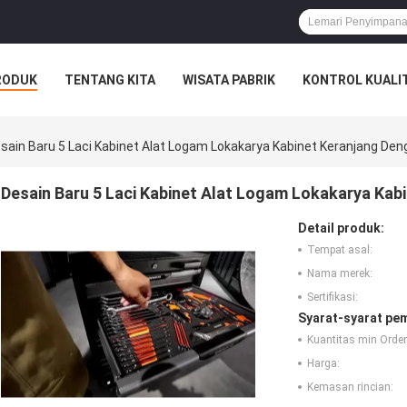
RODUK
TENTANG KITA
WISATA PABRIK
KONTROL KUALI
sain Baru 5 Laci Kabinet Alat Logam Lokakarya Kabinet Keranjang Den
Desain Baru 5 Laci Kabinet Alat Logam Lokakarya Kab
Detail produk:
Tempat asal:
Nama merek:
Sertifikasi:
Syarat-syarat pe
Kuantitas min Order
Harga:
Kemasan rincian: